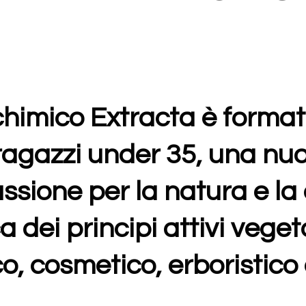
chimico Extracta è forma
ragazzi
under 35, una nuo
assione per la natura e l
 dei principi attivi vegeta
o, cosmetico, erboristico e