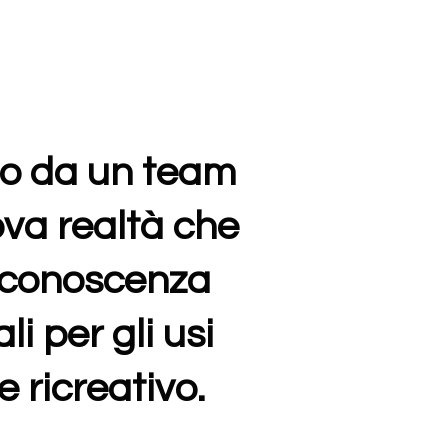
to da un team
va realtà che
a conoscenza
li per gli
usi
 ricreativo.