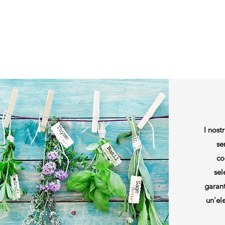
I nost
se
co
sel
garant
un'ele